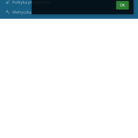
Polityka prywatności
OK
Metryczka
Mapa strony
O nas
Kontakt
Aktualności
Deklaracja dostępności
Kontakty
Publiczna Szkoła Podstawowa w Troszynie
szkola@psptroszyn.pl
913263178
Troszyn 15
72-511 Wolin
Poland
Piotr Karliński