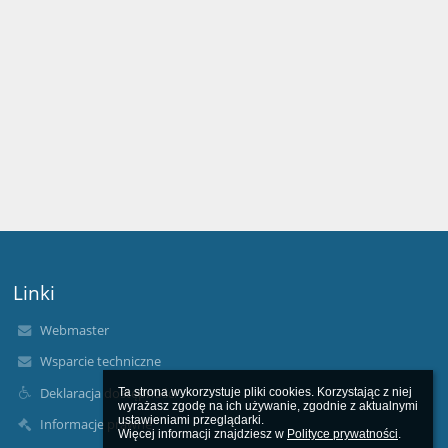
Linki
Webmaster
Wsparcie techniczne
Deklaracja dostępności
Ta strona wykorzystuje pliki cookies. Korzystając z niej 
wyrażasz zgodę na ich używanie, zgodnie z aktualnymi 
ustawieniami przeglądarki.

Informacje prawne
Więcej informacji znajdziesz w 
Polityce prywatności
.