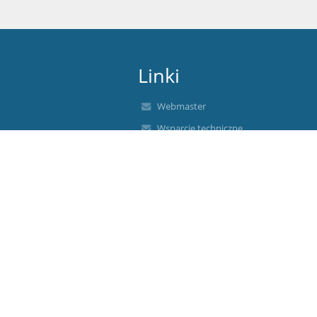
Linki
Webmaster
Wsparcie techniczne
Deklaracja dostępności
Informacje prawne
Polityka prywatności
Metryczka
Mapa strony
O nas
Kontakt
Aktualności