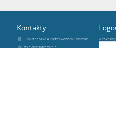
Kontakty
Logo
Publiczna Szkoła Podstawowa w Troszynie
Nazwa uży
szkola@psptroszyn.pl
913263178
Hasło:
Troszyn 15
72-511 Wolin
Poland
Piotr Karliński
Zapomniałe