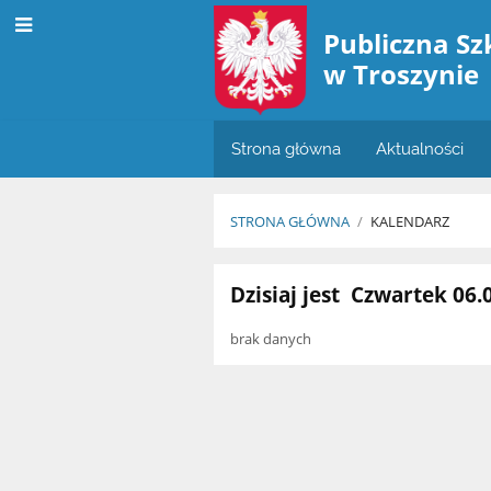
Publiczna S
w Troszynie
Strona główna
Aktualności
STRONA GŁÓWNA
/
KALENDARZ
Kalendarz
Dzisiaj jest
Czwartek 06.
brak danych