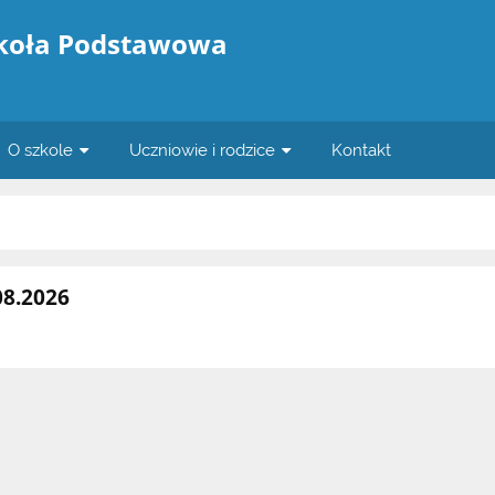
zkoła Podstawowa
O szkole
Uczniowie i rodzice
Kontakt
08.2026