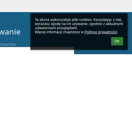
Ta strona wykorzystuje pliki cookies. Korzystając z niej 
wyrażasz zgodę na ich używanie, zgodnie z aktualnymi 
ustawieniami przeglądarki.

wanie
Więcej informacji znajdziesz w 
Polityce prywatności
.
OK
tkownika:
m loginu lub hasła